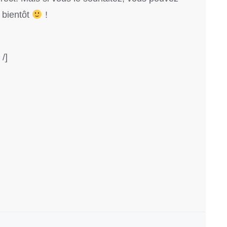
A bientôt
!
/]