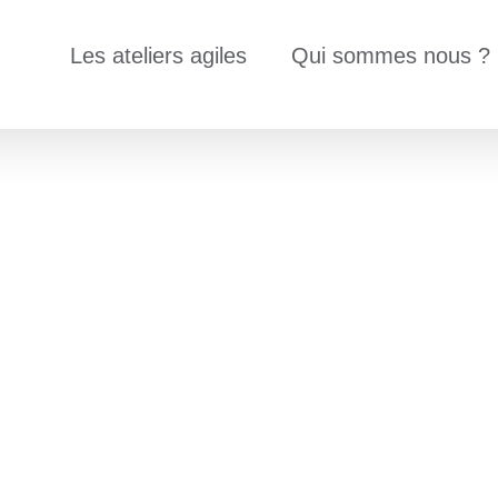
Les ateliers agiles
Qui sommes nous ?
Contact
Ça nous fait très plaisir que vous soyez ici :-)