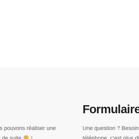
Formulaire
us pouvons réaliser une
Une question ? Besoin 
t de suite
!
téléphone, c’est plus d